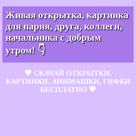
Живая открытка, картинка
для парня, друга, коллеги,
начальника с добрым
утром! 👇
🧡 СКАЧАЙ ОТКРЫТКИ,
КАРТИНКИ, АНИМАШКИ, ГИФКИ
БЕСПЛАТНО 🧡