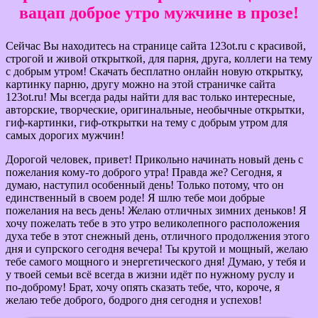
вацап доброе утро мужчине в прозе!
Сейчас Вы находитесь на странице сайта 123ot.ru с красивой,
строгой и живой открыткой, для парня, друга, коллеги на тему
с добрым утром! Скачать бесплатно онлайн новую открытку,
картинку парню, другу можно на этой страничке сайта
123ot.ru! Мы всегда рады найти для вас только интересные,
авторские, творческие, оригинальные, необычные открытки,
гиф-картинки, гиф-открытки на тему с добрым утром для
самых дорогих мужчин!
Дорогой человек, привет! Прикольно начинать новый день с
пожелания кому-то доброго утра! Правда же? Сегодня, я
думаю, наступил особенный день! Только потому, что он
единственный в своем роде! Я шлю тебе мои добрые
пожелания на весь день! Желаю отличных зимних деньков! Я
хочу пожелать тебе в это утро великолепного расположения
духа тебе в этот снежный день, отличного продолжения этого
дня и супрского сегодня вечера! Ты крутой и мощный, желаю
тебе самого мощного и энергетического дня! Думаю, у тебя и
у твоей семьи всё всегда в жизни идёт по нужному руслу и
по-доброму! Брат, хочу опять сказать тебе, что, короче, я
желаю тебе доброго, бодрого дня сегодня и успехов!