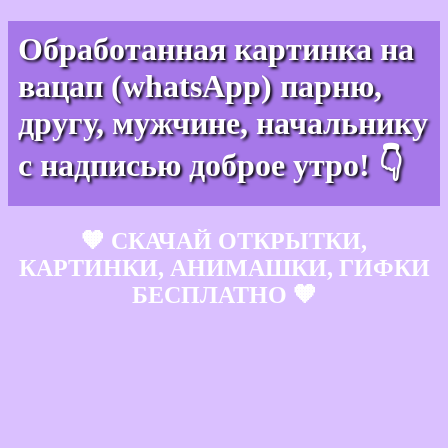
Обработанная картинка на
вацап (whatsApp) парню,
другу, мужчине, начальнику
с надписью доброе утро! 👇
🧡 СКАЧАЙ ОТКРЫТКИ,
КАРТИНКИ, АНИМАШКИ, ГИФКИ
БЕСПЛАТНО 🧡