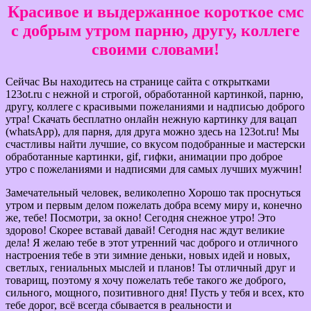
Красивое и выдержанное короткое смс
с добрым утром парню, другу, коллеге
своими словами!
Сейчас Вы находитесь на странице сайта с открытками
123ot.ru с нежной и строгой, обработанной картинкой, парню,
другу, коллеге с красивыми пожеланиями и надписью доброго
утра! Скачать бесплатно онлайн нежную картинку для вацап
(whatsApp), для парня, для друга можно здесь на 123ot.ru! Мы
счастливы найти лучшие, со вкусом подобранные и мастерски
обработанные картинки, gif, гифки, анимации про доброе
утро с пожеланиями и надписями для самых лучших мужчин!
Замечательный человек, великолепно Хорошо так проснуться
утром и первым делом пожелать добра всему миру и, конечно
же, тебе! Посмотри, за окно! Сегодня снежное утро! Это
здорово! Скорее вставай давай! Сегодня нас ждут великие
дела! Я желаю тебе в этот утренний час доброго и отличного
настроения тебе в эти зимние деньки, новых идей и новых,
светлых, гениальных мыслей и планов! Ты отличный друг и
товарищ, поэтому я хочу пожелать тебе такого же доброго,
сильного, мощного, позитивного дня! Пусть у тебя и всех, кто
тебе дорог, всё всегда сбывается в реальности и