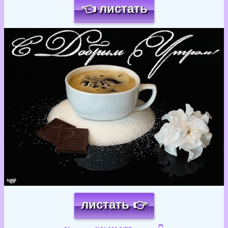
👈 листать
Загрузка картинки...
листать 👉