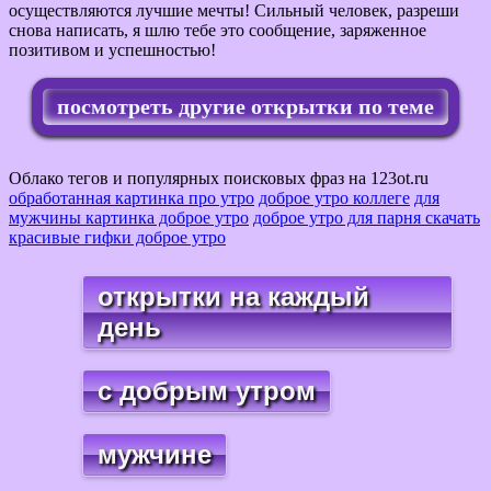
осуществляются лучшие мечты! Сильный человек, разреши
снова написать, я шлю тебе это сообщение, заряженное
позитивом и успешностью!
посмотреть другие открытки по теме
Облако тегов и популярных поисковых фраз на 123ot.ru
обработанная картинка про утро
доброе утро коллеге
для
мужчины картинка доброе утро
доброе утро для парня скачать
красивые гифки доброе утро
открытки на каждый
день
с добрым утром
мужчине