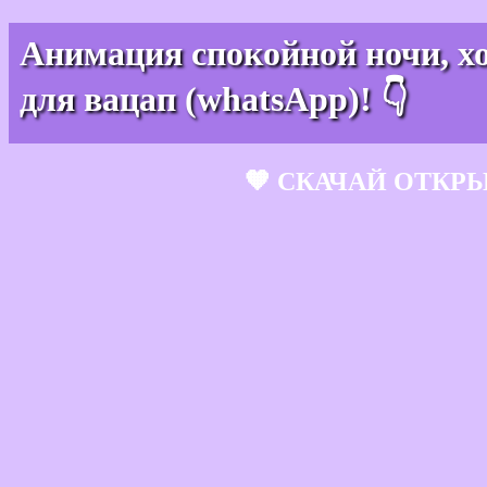
Анимация спокойной ночи, хо
для вацап (whatsApp)! 👇
🧡 СКАЧАЙ ОТКР