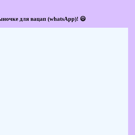
ыночке для вацап (whatsApp)! 😃