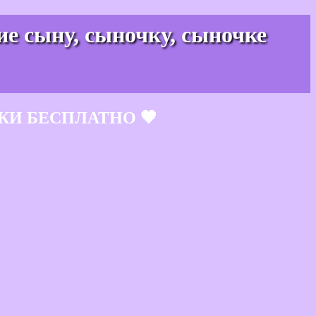
ие сыну, сыночку, сыночке
КИ БЕСПЛАТНО 🧡