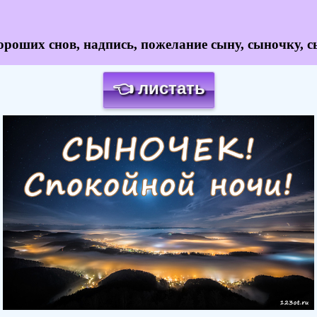
роших снов, надпись, пожелание сыну, сыночку, с
👈 листать
Загрузка картинки...