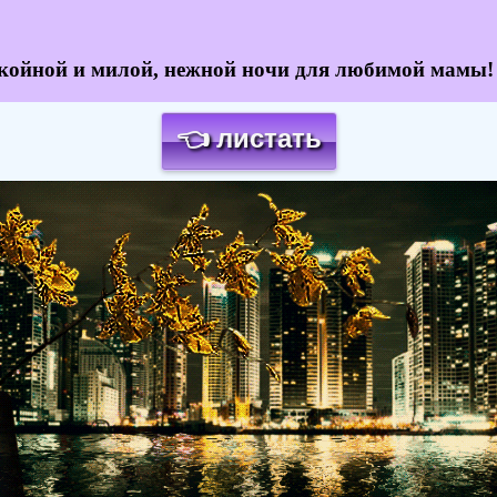
койной и милой, нежной ночи для любимой мамы!
👈 листать
Загрузка картинки...