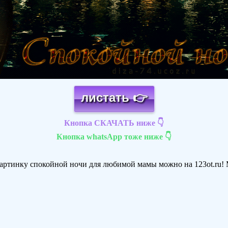
листать 👉
Кнопка СКАЧАТЬ ниже 👇
Кнопка whatsApp тоже ниже 👇
артинку спокойной ночи для любимой мамы можно на 123ot.ru! М