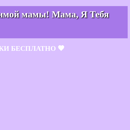
бимой мамы! Мама, Я Тебя
КИ БЕСПЛАТНО 🧡