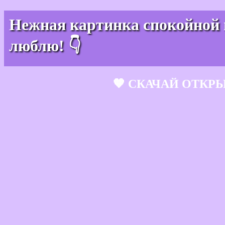
Нежная картинка спокойной 
люблю! 👇
🧡 СКАЧАЙ ОТКР