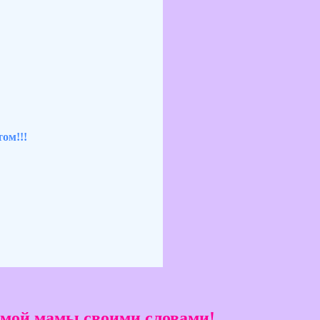
ом!!!
имой мамы своими словами!