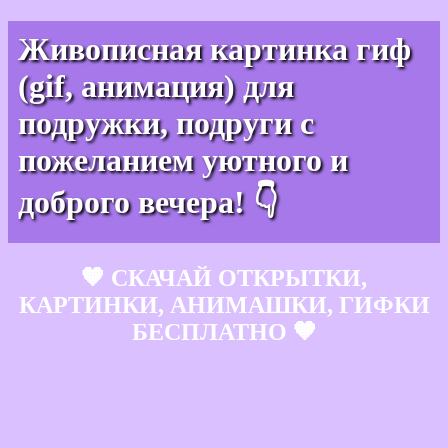
Живописная картинка гиф
(gif, анимация) для
подружки, подруги с
пожеланием уютного и
доброго вечера! 👇
🧡 СКАЧАЙ ОТКРЫТКИ,
КАРТИНКИ, АНИМАШКИ, ГИФКИ
БЕСПЛАТНО 🧡