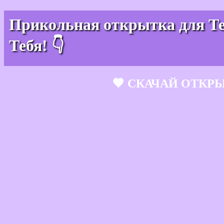
Прикольная открытка для Теб
Тебя! 👇
🧡 СКАЧАЙ ОТКР