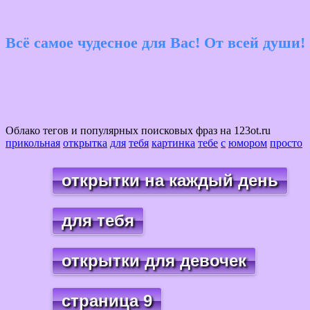
Всё самое чудесное для Вас! От всей души!
Облако тегов и популярных поисковых фраз на 123ot.ru
прикольная
открытка
для
тебя
картинка
тебе
с
юмором
просто
открытки на каждый день
для тебя
открытки для девочек
страница 9