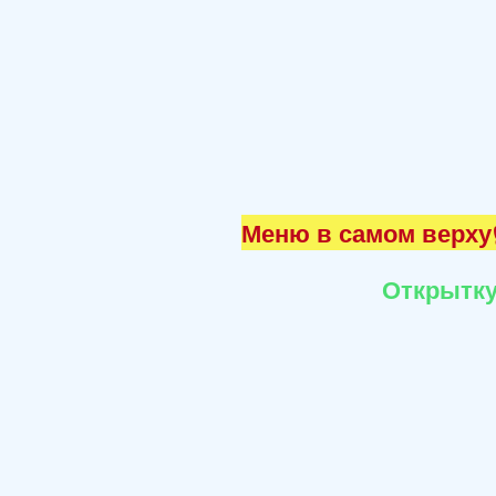
Меню в самом верху☝
Открытку