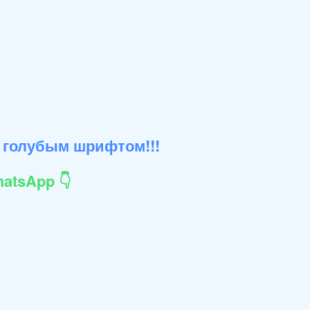
 голубым шрифтом!!!
atsApp 👇