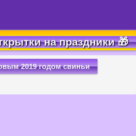
ткрытки на праздники 🎁
овым 2019 годом свиньи