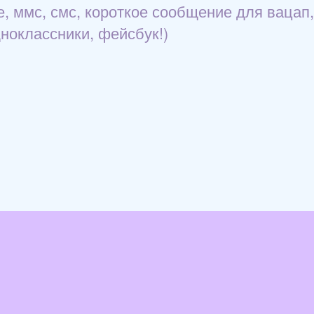
е, ммс, смс, короткое сообщение для вацап,
дноклассники, фейсбук!)