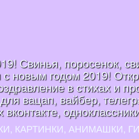
019! Свинья, поросенок, св
 с новым годом 2019! Откр
здравление в стихах и пр
для вацап, вайбер, телег
ях вконтакте, одноклассники
КИ, КАРТИНКИ, АНИМАШКИ, Г