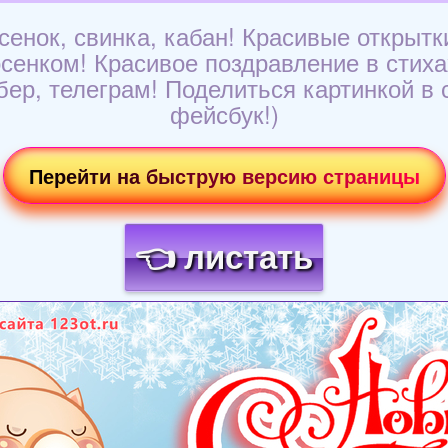
осенок, свинка, кабан! Красивые открытк
сенком! Красивое поздравление в стиха
ер, телеграм! Поделиться картинкой в с
фейсбук!)
Перейти на быструю версию страницы
👈 листать
Загрузка картинки...