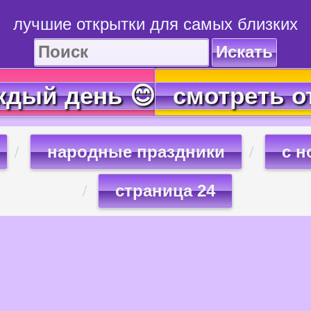
лучшие открытки для самых близких
Искать
ждый день 😊
смотреть о
народные праздники
с н
страница 24