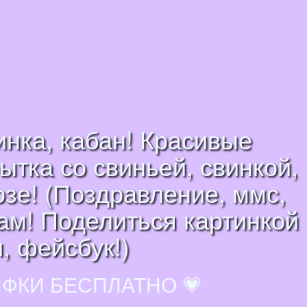
инка, кабан! Красивые
ытка со свиньей, свинкой,
озе! (Поздравление, ммс,
рам! Поделиться картинкой
, фейсбук!)
ИФКИ БЕСПЛАТНО 💗