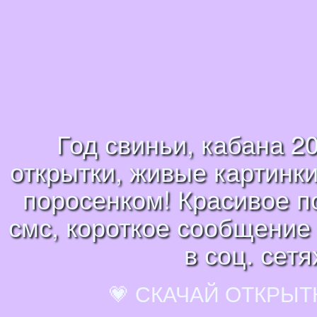
Год свиньи, кабана 2
открытки, живые картинки
поросенком! Красивое по
смс, короткое сообщение 
в соц. сет
💗 СКАЧАЙ ОТКРЫТ