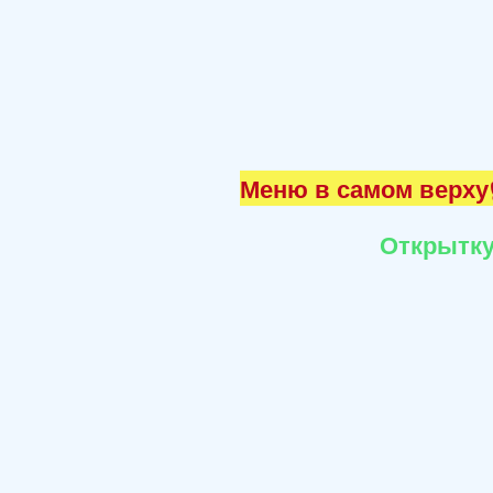
Меню в самом верху☝
Открытку