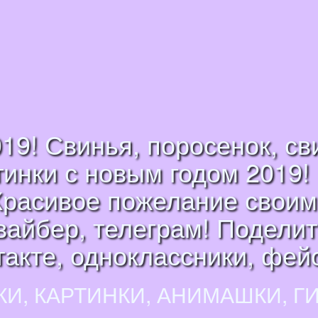
019! Свинья, поросенок, св
тинки с новым годом 2019! 
Красивое пожелание своим
вайбер, телеграм! Поделить
такте, одноклассники, фейс
КИ, КАРТИНКИ, АНИМАШКИ, Г