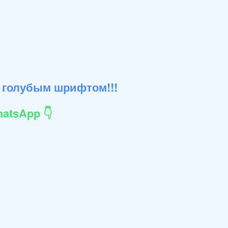
 голубым шрифтом!!!
atsApp 👇