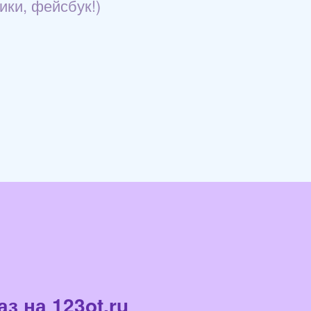
ики, фейсбук!)
з на 123ot.ru