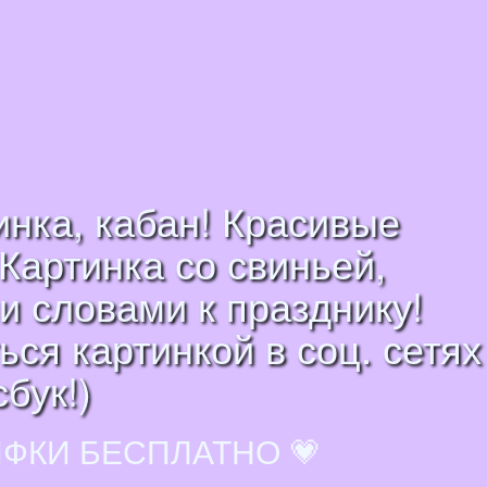
инка, кабан! Красивые
Картинка со свиньей,
и словами к празднику!
ся картинкой в соц. сетях
бук!)
ИФКИ БЕСПЛАТНО 💗