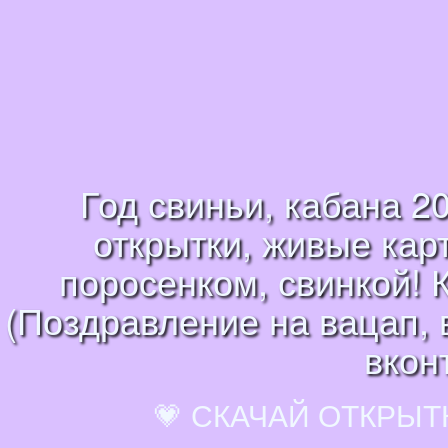
Год свиньи, кабана 2
открытки, живые кар
поросенком, свинкой! 
(Поздравление на вацап, 
вкон
💗 СКАЧАЙ ОТКРЫТ