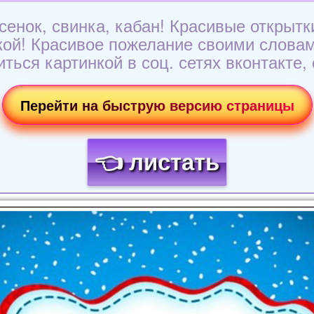
осенок, свинка, кабан! Красивые открытк
кой! Красивое пожелание своими словам
ться картинкой в соц. сетях вконтакте,
Перейти на быструю версию страницы
👈 листать
Загрузка картинки...