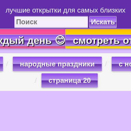
лучшие открытки для самых близких
Искать
ждый день 😊
смотреть о
народные праздники
с н
страница 20