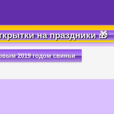
ткрытки на праздники 🎁
овым 2019 годом свиньи