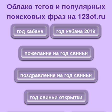
Облако тегов и популярных
поисковых фраз на 123ot.ru
год кабана
год кабана 2019
пожелание на год свиньи
поздравление на год свиньи
год свиньи открытки