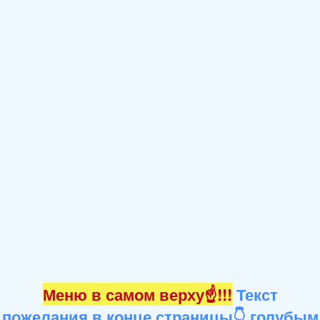
Меню в самом верху☝!!!
Текст
пожелания в конце страницы👇 голубым