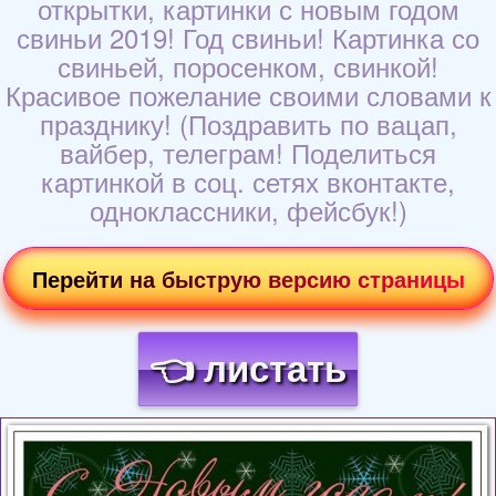
открытки, картинки с новым годом
свиньи 2019! Год свиньи! Картинка со
свиньей, поросенком, свинкой!
Красивое пожелание своими словами к
празднику! (Поздравить по вацап,
вайбер, телеграм! Поделиться
картинкой в соц. сетях вконтакте,
одноклассники, фейсбук!)
Перейти на быструю версию страницы
👈 листать
Загрузка картинки...