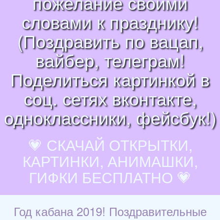
пожелание своими
словами к празднику!
(Поздравить по вацап,
вайбер, телеграм!
Поделиться картинкой в
соц. сетях вконтакте,
одноклассники, фейсбук!)
💗 СКАЧАЙ ОТКРЫТКИ,
КАРТИНКИ, АНИМАШКИ,
ГИФКИ БЕСПЛАТНО 💗
Год кабана 2019! Поздравительные