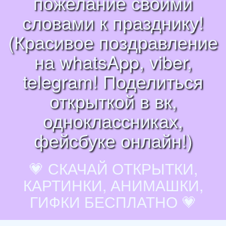
пожелание своими
словами к празднику!
(Красивое поздравление
на whatsApp, viber,
telegram! Поделиться
открыткой в вк,
одноклассниках,
фейсбуке онлайн!)
💗 СКАЧАЙ ОТКРЫТКИ,
КАРТИНКИ, АНИМАШКИ,
ГИФКИ БЕСПЛАТНО 💗