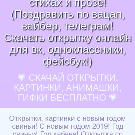
стихах и прозе!
(Поздравить по вацап,
вайбер, телеграм!
Скачать открытку онлайн
для вк, одноклассники,
фейсбук!)
💗 СКАЧАЙ ОТКРЫТКИ,
КАРТИНКИ, АНИМАШКИ,
ГИФКИ БЕСПЛАТНО 💗
Открытки, картинки с новым годом
свиньи! С новым годом 2019! Год
свиньи! Год кабана! Открытка со