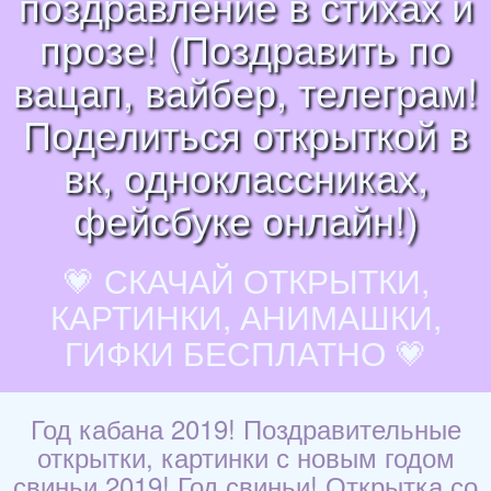
поздравление в стихах и
прозе! (Поздравить по
вацап, вайбер, телеграм!
Поделиться открыткой в
вк, одноклассниках,
фейсбуке онлайн!)
💗 СКАЧАЙ ОТКРЫТКИ,
КАРТИНКИ, АНИМАШКИ,
ГИФКИ БЕСПЛАТНО 💗
Год кабана 2019! Поздравительные
открытки, картинки с новым годом
свиньи 2019! Год свиньи! Открытка со