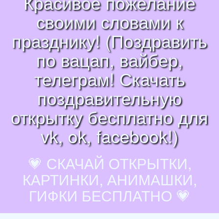
Красивое пожелание
своими словами к
празднику! (Поздравить
по вацап, вайбер,
телеграм! Скачать
поздравительную
открытку бесплатно для
vk, ok, facebook!)
💗 СКАЧАЙ ОТКРЫТКИ,
КАРТИНКИ, АНИМАШКИ,
ГИФКИ БЕСПЛАТНО 💗