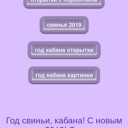
свинья 2019
год кабана открытки
год кабана картинки
Год свиньи, кабана! С новым