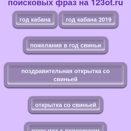
поисковых фраз на 123ot.ru
год кабана
год кабана 2019
пожелания в год свиньи
поздравительная открытка со
свиньей
открытка со свиньей
открытка с поросенком