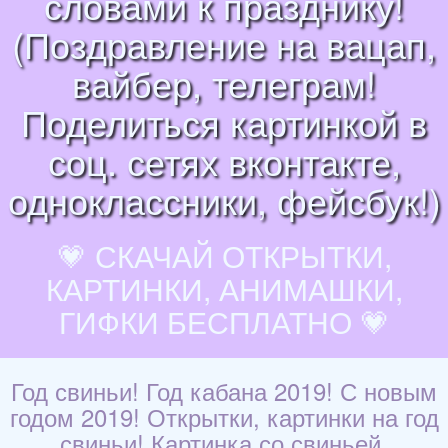
словами к празднику!
(Поздравление на вацап,
вайбер, телеграм!
Поделиться картинкой в
соц. сетях вконтакте,
одноклассники, фейсбук!)
💗 СКАЧАЙ ОТКРЫТКИ,
КАРТИНКИ, АНИМАШКИ,
ГИФКИ БЕСПЛАТНО 💗
Год свиньи! Год кабана 2019! С новым
годом 2019! Открытки, картинки на год
свиньи! Картинка со свиньей,