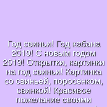
Год свиньи! Год кабана
2019! С новым годом
2019! Открытки, картинки
на год свиньи! Картинка
со свиньей, поросенком,
свинкой! Красивое
пожелание своими