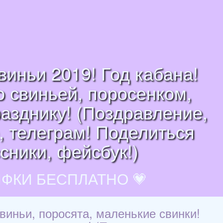
виньи 2019! Год кабана!
о свиньей, поросенком,
азднику! (Поздравление,
, телеграм! Поделиться
ссники, фейсбук!)
ИФКИ БЕСПЛАТНО 💗
виньи, поросята, маленькие свинки!