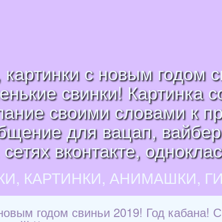
картинки с новым годом с
енькие свинки! Картинка с
лание своими словами к пр
общение для вацап, вайбер
 сетях вконтакте, однокла
КИ, КАРТИНКИ, АНИМАШКИ, Г
новым годом свиньи 2019! Год кабана! С