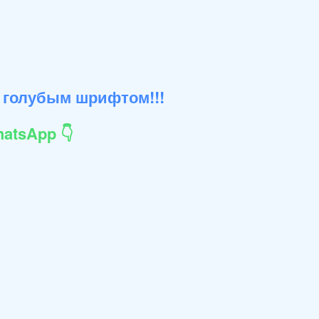
 голубым шрифтом!!!
atsApp 👇