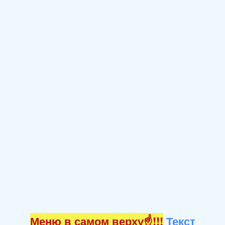
Меню в самом верху☝!!!
Текст