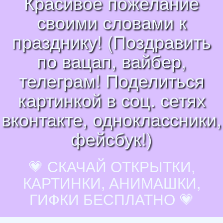
Красивое пожелание
своими словами к
празднику! (Поздравить
по вацап, вайбер,
телеграм! Поделиться
картинкой в соц. сетях
вконтакте, одноклассники,
фейсбук!)
💗 СКАЧАЙ ОТКРЫТКИ,
КАРТИНКИ, АНИМАШКИ,
ГИФКИ БЕСПЛАТНО 💗