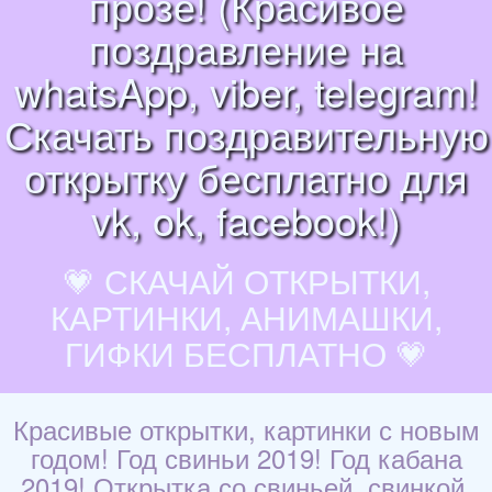
прозе! (Красивое
поздравление на
whatsApp, viber, telegram!
Скачать поздравительную
открытку бесплатно для
vk, ok, facebook!)
💗 СКАЧАЙ ОТКРЫТКИ,
КАРТИНКИ, АНИМАШКИ,
ГИФКИ БЕСПЛАТНО 💗
Красивые открытки, картинки с новым
годом! Год свиньи 2019! Год кабана
2019! Открытка со свиньей, свинкой,