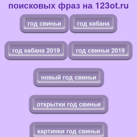
поисковых фраз на 123ot.ru
год свиньи
год кабана
год кабана 2019
год свиньи 2019
новый год свиньи
открытки год свиньи
картинки год свиньи