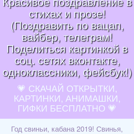
Красивое поздравление в
стихах и прозе!
(Поздравить по вацап,
вайбер, телеграм!
Поделиться картинкой в
соц. сетях вконтакте,
одноклассники, фейсбук!)
💗 СКАЧАЙ ОТКРЫТКИ,
КАРТИНКИ, АНИМАШКИ,
ГИФКИ БЕСПЛАТНО 💗
Год свиньи, кабана 2019! Свинья,