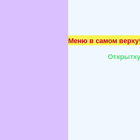
Меню в самом верху☝
Открытку