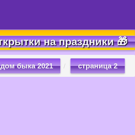
ткрытки на праздники 🎁
одом быка 2021
страница 2