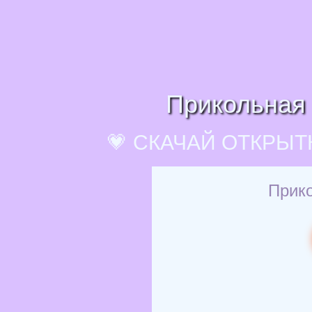
Прикольная 
💗 СКАЧАЙ ОТКРЫТ
Прико