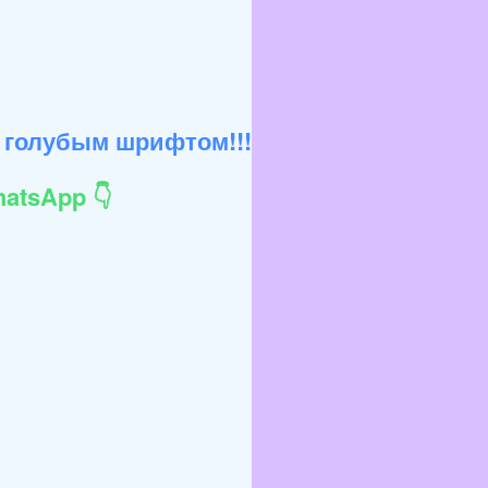
 голубым шрифтом!!!
atsApp 👇