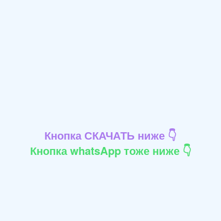
Кнопка СКАЧАТЬ ниже 👇
Кнопка whatsApp тоже ниже 👇