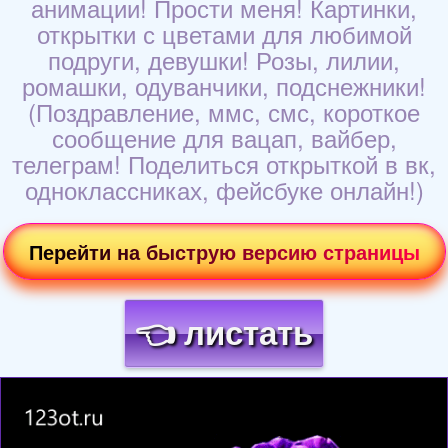
анимации! Прости меня! Картинки,
открытки с цветами для любимой
подруги, девушки! Розы, лилии,
ромашки, одуванчики, подснежники!
(Поздравление, ммс, смс, короткое
сообщение для вацап, вайбер,
телеграм! Поделиться открыткой в вк,
одноклассниках, фейсбуке онлайн!)
Перейти на быструю версию страницы
👈 листать
Загрузка картинки...