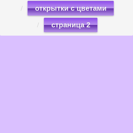
открытки с цветами
страница 2