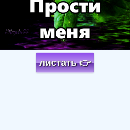
листать 👉