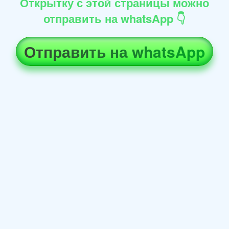
Открытку с этой страницы можно
отправить на whatsApp 👇
Отправить на whatsApp