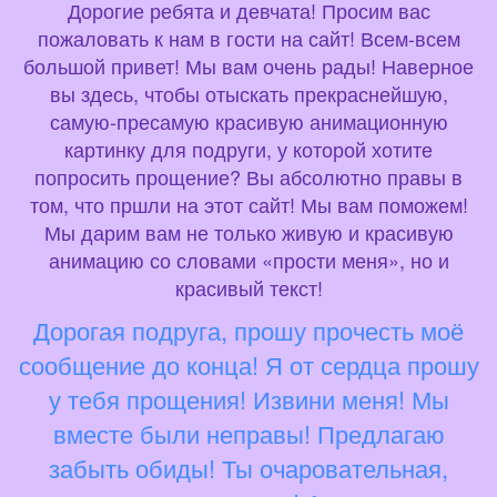
Дорогие ребята и девчата! Просим вас
пожаловать к нам в гости на сайт! Всем-всем
большой привет! Мы вам очень рады! Наверное
вы здесь, чтобы отыскать прекраснейшую,
самую-пресамую красивую анимационную
картинку для подруги, у которой хотите
попросить прощение? Вы абсолютно правы в
том, что пршли на этот сайт! Мы вам поможем!
Мы дарим вам не только живую и красивую
анимацию со словами «прости меня», но и
красивый текст!
Дорогая подруга, прошу прочесть моё
сообщение до конца! Я от сердца прошу
у тебя прощения! Извини меня! Мы
вместе были неправы! Предлагаю
забыть обиды! Ты очаровательная,