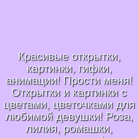
Красивые открытки,
картинки, гифки,
анимации! Прости меня!
Открытки и картинки с
цветами, цветочками для
любимой девушки! Роза,
лилия, ромашки,