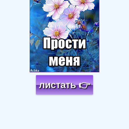
листать 👉