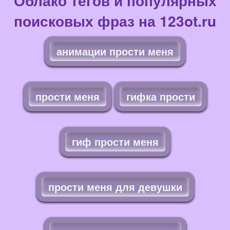
Облако тегов и популярных
поисковых фраз на 123ot.ru
анимации прости меня
прости меня
гифка прости
гиф прости меня
прости меня для девушки