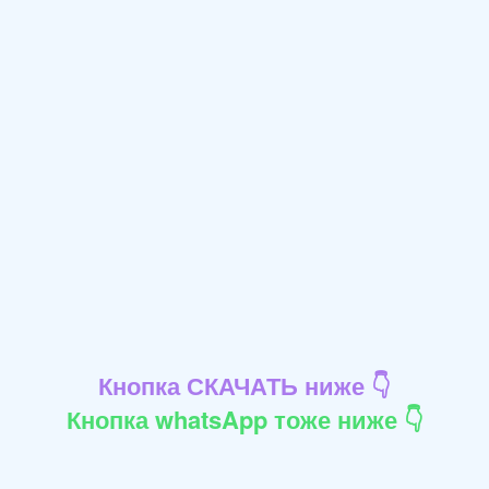
Кнопка СКАЧАТЬ ниже 👇
Кнопка whatsApp тоже ниже 👇