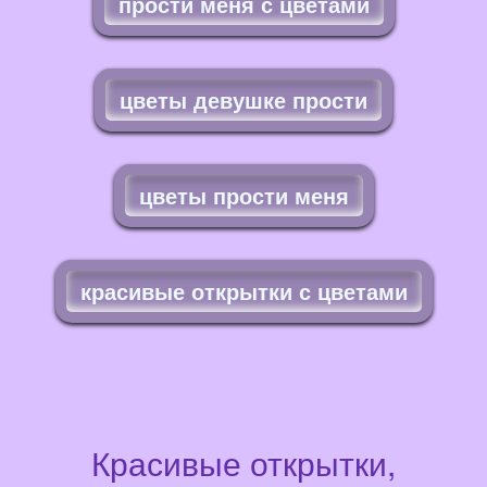
прости меня с цветами
цветы девушке прости
цветы прости меня
красивые открытки с цветами
Красивые открытки,