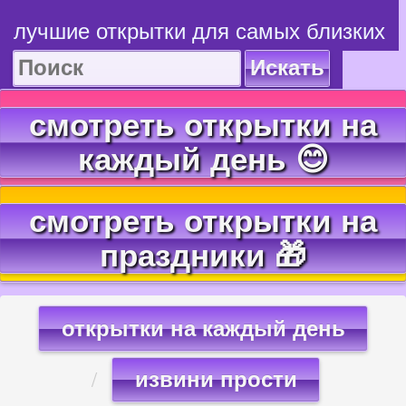
лучшие открытки для самых близких
Искать
смотреть открытки на
каждый день 😊
смотреть открытки на
праздники 🎁
открытки на каждый день
извини прости