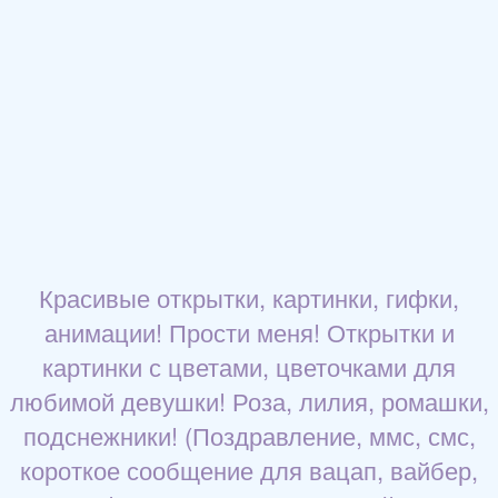
Красивые открытки, картинки, гифки,
анимации! Прости меня! Открытки и
картинки с цветами, цветочками для
любимой девушки! Роза, лилия, ромашки,
подснежники! (Поздравление, ммс, смс,
короткое сообщение для вацап, вайбер,