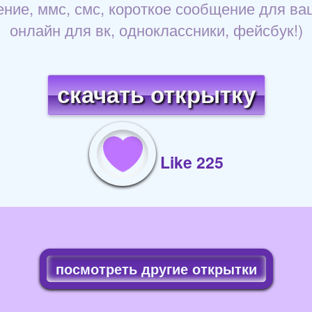
ение, ммс, смс, короткое сообщение для вац
онлайн для вк, одноклассники, фейсбук!)
скачать открытку
Like 225
посмотреть другие открытки