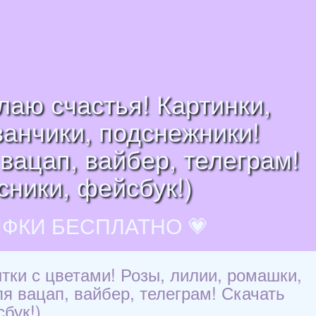
лаю счастья! Картинки,
ванчики, подснежники!
вацап, вайбер, телеграм!
сники, фейсбук!)
ИФКИ БЕСПЛАТНО 💗
тки с цветами! Розы, лилии, ромашки,
я вацап, вайбер, телеграм! Скачать
бук!)