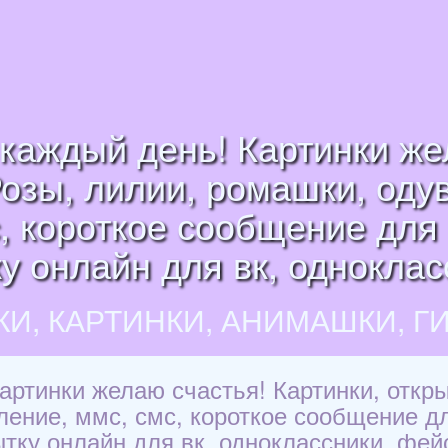
каждый день! Картинки же
Розы, лилии, ромашки, оду
, короткое сообщение для 
у онлайн для вк, одноклас
КИ, КАРТИНКИ, АНИМАШКИ, Г
артинки желаю счастья! Картинки, откры
ление, ммс, смс, короткое сообщение дл
ытку онлайн для вк, одноклассники, фейс