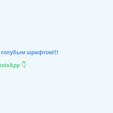
 голубым шрифтом!!!
atsApp 👇