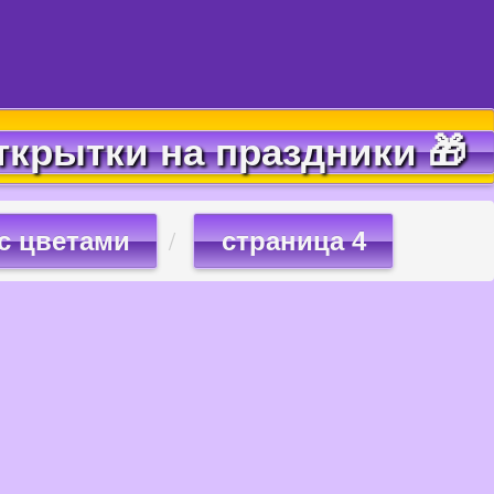
ткрытки на праздники 🎁
с цветами
страница 4