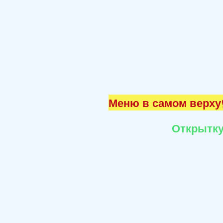
Меню в самом верху☝
Открытку