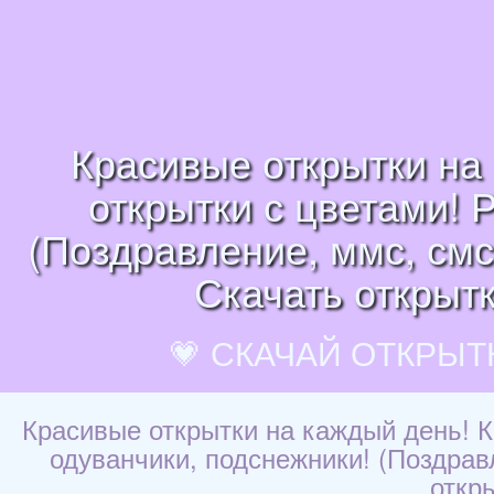
Красивые открытки на 
открытки с цветами! 
(Поздравление, ммс, смс
Скачать открытк
💗 СКАЧАЙ ОТКРЫТ
Красивые открытки на каждый день! К
одуванчики, подснежники! (Поздрав
откр