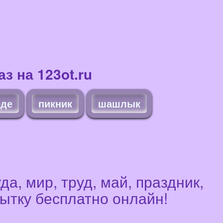
з на 123ot.ru
оде
пикник
шашлык
а, мир, труд, май, праздник,
ытку бесплатно онлайн!