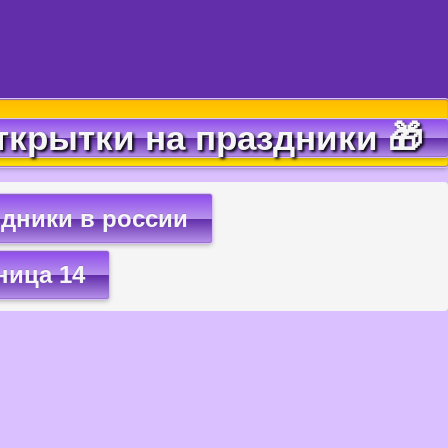
ткрытки на праздники 🎁
дники в россии
ница 14