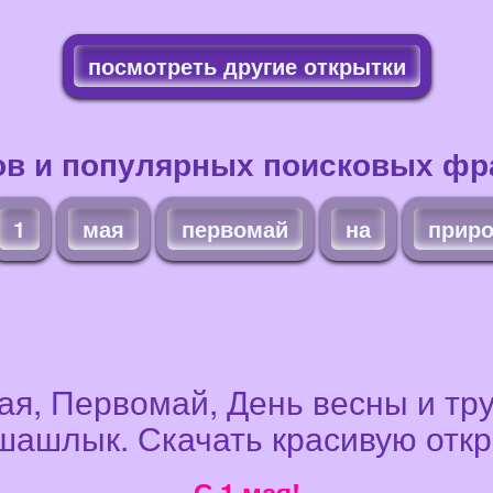
посмотреть другие открытки
ов и популярных поисковых фра
1
мая
первомай
на
прир
ая, Первомай, День весны и труд
 шашлык. Скачать красивую откр
С 1 мая!