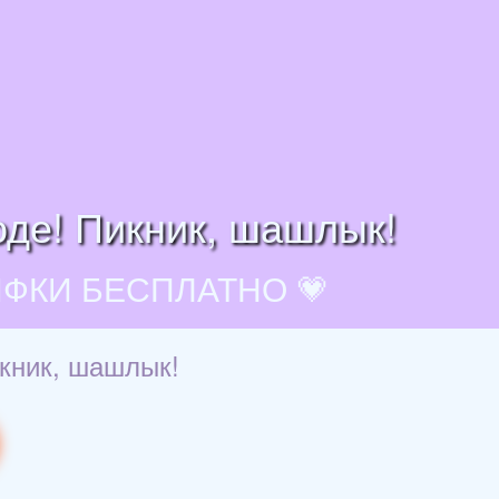
оде! Пикник, шашлык!
ИФКИ БЕСПЛАТНО 💗
икник, шашлык!