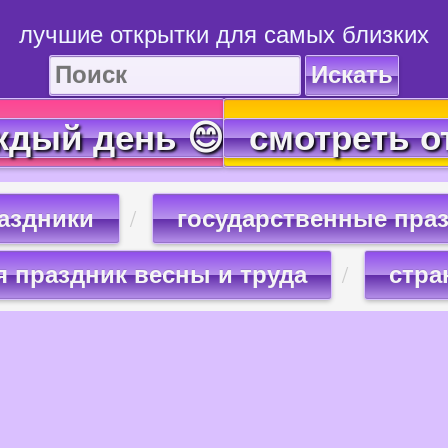
лучшие открытки для самых близких
Искать
ждый день 😊
смотреть о
раздники
государственные праз
я праздник весны и труда
стра