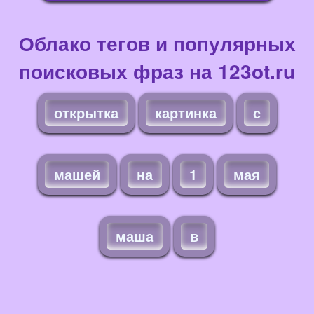
Облако тегов и популярных
поисковых фраз на 123ot.ru
открытка
картинка
с
машей
на
1
мая
маша
в