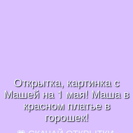
Открытка, картинка с
Машей на 1 мая! Маша в
красном платье в
горошек!